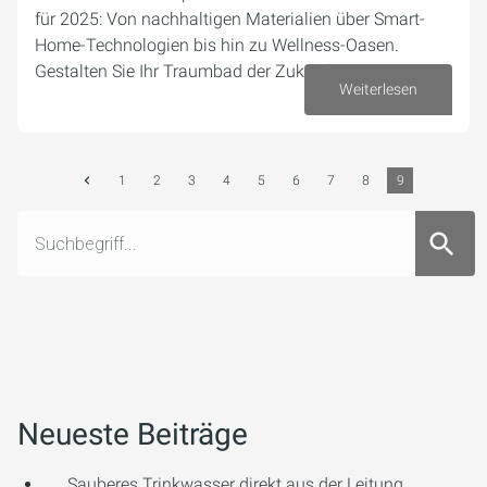
für 2025: Von nachhaltigen Materialien über Smart-
Home-Technologien bis hin zu Wellness-Oasen.
Gestalten Sie Ihr Traumbad der Zukunft!
Weiterlesen
06. Januar 2024
1
2
3
4
5
6
7
8
9
Neueste Beiträge
Sauberes Trinkwasser direkt aus der Leitung