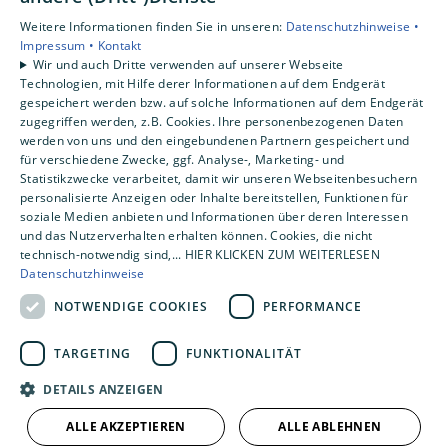
Privatkunden
Weitere Informationen finden Sie in unseren:
Datenschutzhinweise •
Gewerbekunden
Impressum •
Kontakt
Karriere
Wir und auch Dritte verwenden auf unserer Webseite
Technologien, mit Hilfe derer Informationen auf dem Endgerät
Unternehmen
gespeichert werden bzw. auf solche Informationen auf dem Endgerät
Kontakt
zugegriffen werden, z.B. Cookies. Ihre personenbezogenen Daten
werden von uns und den eingebundenen Partnern gespeichert und
für verschiedene Zwecke, ggf. Analyse-, Marketing- und
Statistikzwecke verarbeitet, damit wir unseren Webseitenbesuchern
personalisierte Anzeigen oder Inhalte bereitstellen, Funktionen für
soziale Medien anbieten und Informationen über deren Interessen
und das Nutzerverhalten erhalten können. Cookies, die nicht
technisch-notwendig sind,... HIER KLICKEN ZUM WEITERLESEN
Datenschutzhinweise
NOTWENDIGE COOKIES
PERFORMANCE
TARGETING
FUNKTIONALITÄT
DETAILS ANZEIGEN
ALLE AKZEPTIEREN
ALLE ABLEHNEN