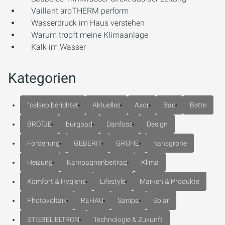
Vaillant aroTHERM perform
Wasserdruck im Haus verstehen
Warum tropft meine Klimaanlage
Kalk im Wasser
Kategorien
°celseo berichtet
Aktuelles
Axor
Bad
Bette
BRÖTJE
burgbad
Danfoss
Design
Förderung
GEBERIT
GROHE
hansgrohe
Heizung
Kampagnenbeitrag
Klima
Komfort & Hygiene
Lifestyle
Marken & Produkte
Photovoltaik
REHAU
Sanipa
Solar
STIEBEL ELTRON
Technologie & Zukunft