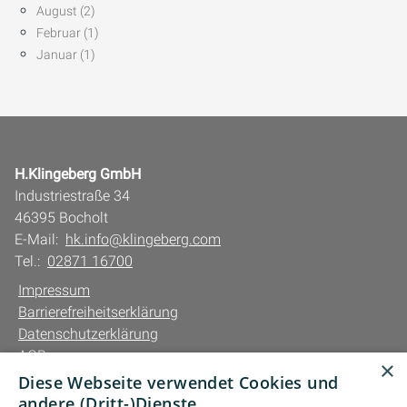
August (2)
Februar (1)
Januar (1)
H.Klingeberg GmbH
Industriestraße 34
46395 Bocholt
E-Mail:
hk.info@klingeberg.com
Tel.:
02871 16700
Impressum
Barrierefreiheitserklärung
Datenschutzerklärung
AGB
×
Diese Webseite verwendet Cookies und
Unsere Bereiche
andere (Dritt-)Dienste