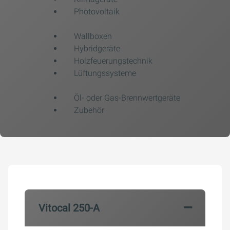
Photovoltaik
Wallboxen
Hybridgeräte
Holzfeuerungstechnik
Lüftungssysteme
Öl- oder Gas-Brennwertgeräte
Zubehör
Vitocal 250-A