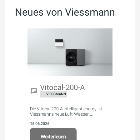
Neues von Viessmann
Vitocal-200-A
VIESSMANN
Die Vitocal 200-A intelligent energy ist
Viessmanns neue Luft-Wasser-
Wärmepumpe für Ein- und
15.06.2026
Zweifamilienhäuser.
Weiterlesen