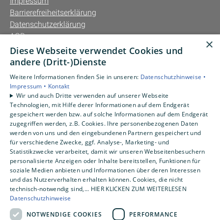
Impressum
Barrierefreiheitserklärung
Datenschutzerklärung
AGB
×
Diese Webseite verwendet Cookies und
Unsere Bereiche
andere (Dritt-)Dienste
Privatkunden
Weitere Informationen finden Sie in unseren:
Datenschutzhinweise •
Gewerbekunden
Impressum •
Kontakt
Karriere
Wir und auch Dritte verwenden auf unserer Webseite
Technologien, mit Hilfe derer Informationen auf dem Endgerät
Unternehmen
gespeichert werden bzw. auf solche Informationen auf dem Endgerät
Kontakt
zugegriffen werden, z.B. Cookies. Ihre personenbezogenen Daten
werden von uns und den eingebundenen Partnern gespeichert und
für verschiedene Zwecke, ggf. Analyse-, Marketing- und
Statistikzwecke verarbeitet, damit wir unseren Webseitenbesuchern
personalisierte Anzeigen oder Inhalte bereitstellen, Funktionen für
soziale Medien anbieten und Informationen über deren Interessen
und das Nutzerverhalten erhalten können. Cookies, die nicht
technisch-notwendig sind,... HIER KLICKEN ZUM WEITERLESEN
Datenschutzhinweise
NOTWENDIGE COOKIES
PERFORMANCE