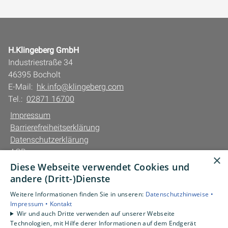
H.Klingeberg GmbH
Industriestraße 34
46395 Bocholt
E-Mail:
hk.info@klingeberg.com
Tel.:
02871 16700
Impressum
Barrierefreiheitserklärung
Datenschutzerklärung
AGB
×
Diese Webseite verwendet Cookies und
Unsere Bereiche
andere (Dritt-)Dienste
Privatkunden
Weitere Informationen finden Sie in unseren:
Datenschutzhinweise •
Gewerbekunden
Impressum •
Kontakt
Karriere
Wir und auch Dritte verwenden auf unserer Webseite
Technologien, mit Hilfe derer Informationen auf dem Endgerät
Unternehmen