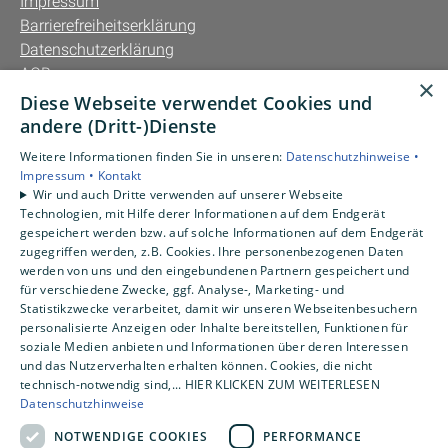
Impressum
Barrierefreiheitserklärung
Datenschutzerklärung
AGB
×
Diese Webseite verwendet Cookies und
Unsere Bereiche
andere (Dritt-)Dienste
Privatkunden
Weitere Informationen finden Sie in unseren:
Datenschutzhinweise •
Gewerbekunden
Impressum •
Kontakt
Karriere
Wir und auch Dritte verwenden auf unserer Webseite
Technologien, mit Hilfe derer Informationen auf dem Endgerät
Unternehmen
gespeichert werden bzw. auf solche Informationen auf dem Endgerät
Kontakt
zugegriffen werden, z.B. Cookies. Ihre personenbezogenen Daten
werden von uns und den eingebundenen Partnern gespeichert und
für verschiedene Zwecke, ggf. Analyse-, Marketing- und
Statistikzwecke verarbeitet, damit wir unseren Webseitenbesuchern
personalisierte Anzeigen oder Inhalte bereitstellen, Funktionen für
soziale Medien anbieten und Informationen über deren Interessen
und das Nutzerverhalten erhalten können. Cookies, die nicht
technisch-notwendig sind,... HIER KLICKEN ZUM WEITERLESEN
Datenschutzhinweise
NOTWENDIGE COOKIES
PERFORMANCE