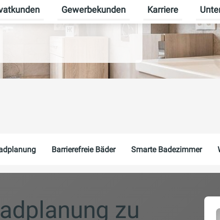
ivatkunden
Gewerbekunden
Karriere
Unte
rmenü für Erneuerbare Energien umschalten
Untermenü für Privatkunden umschalten
Untermenü für Gew
Unterm
adplanung
Barrierefreie Bäder
Smarte Badezimmer
Badplanung zu