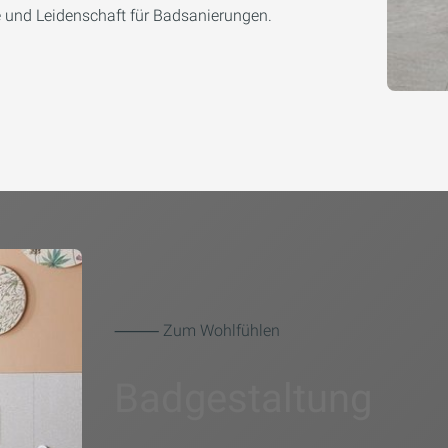
e und Leidenschaft für Badsanierungen.
⸻ Zum Wohlfühlen
Badgestaltung