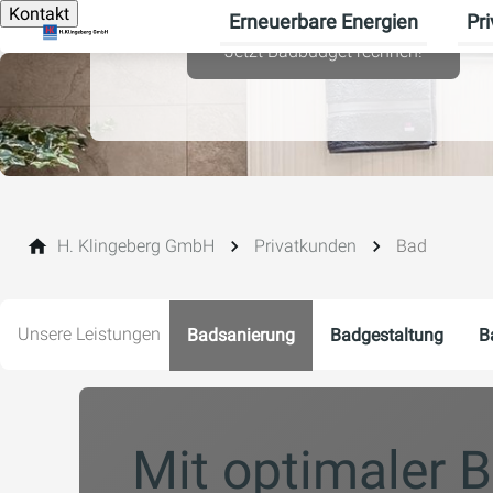
Kontakt
Erneuerbare Energien
Pr
Unte
Jetzt Badbudget rechnen!
H. Klingeberg GmbH
Privatkunden
Bad
Unsere Leistungen
Badsanierung
Badgestaltung
B
Mit optimaler 