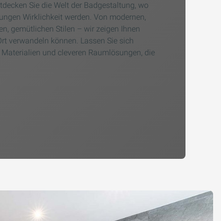
ecken Sie die Welt der Badgestaltung, wo
llungen Wirklichkeit werden. Von modernen,
en, gemütlichen Stilen – wir zeigen Ihnen
-Ort verwandeln können. Lassen Sie sich
n Materialien und cleveren Raumlösungen, die