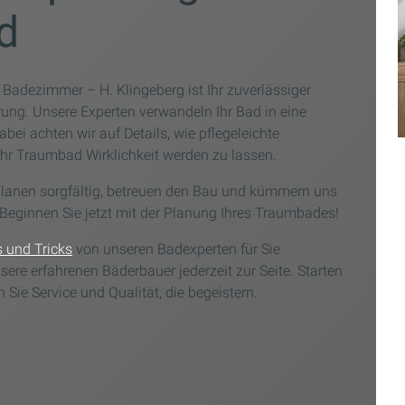
d
 Badezimmer – H. Klingeberg ist Ihr zuverlässiger
rung. Unsere Experten verwandeln Ihr Bad in eine
bei achten wir auf Details, wie pflegeleichte
hr Traumbad Wirklichkeit werden zu lassen.
r planen sorgfältig, betreuen den Bau und kümmern uns
eginnen Sie jetzt mit der Planung Ihres Traumbades!
 und Tricks
von unseren Badexperten für Sie
ere erfahrenen Bäderbauer jederzeit zur Seite. Starten
 Sie Service und Qualität, die begeistern.