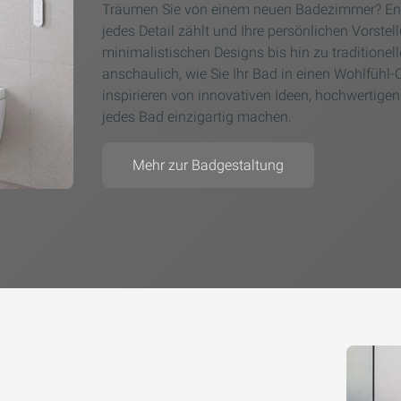
Träumen Sie von einem neuen Badezimmer? Entd
jedes Detail zählt und Ihre persönlichen Vorste
minimalistischen Designs bis hin zu traditionell
anschaulich, wie Sie Ihr Bad in einen Wohlfühl
inspirieren von innovativen Ideen, hochwertige
jedes Bad einzigartig machen.
Mehr zur Badgestaltung