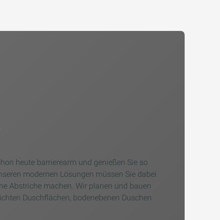
r
chon heute barrierearm und genießen Sie so
unseren modernen Lösungen müssen Sie dabei
ine Abstriche machen. Wir planen und bauen
leichten Duschflächen, bodenebenen Duschen