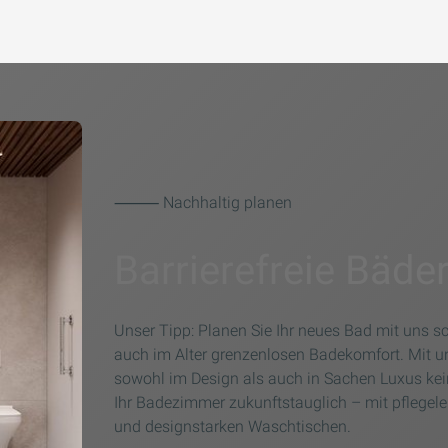
⸻ Nachhaltig planen
Barrierefreie Bäde
Unser Tipp: Planen Sie Ihr neues Bad mit uns s
auch im Alter grenzenlosen Badekomfort. Mit 
sowohl im Design als auch in Sachen Luxus ke
Ihr Badezimmer zukunftstauglich – mit pflege
und designstarken Waschtischen.