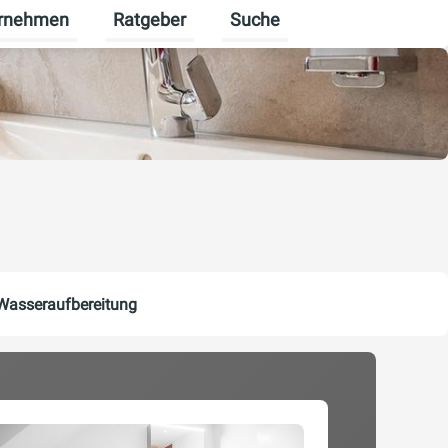
rnehmen
Ratgeber
Suche
erbekunden umschalten
enü für Karriere umschalten
Untermenü für Unternehmen umschalten
Untermenü für Ratgeber ums
Wasseraufbereitung