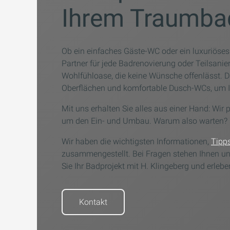
Ihrem Traumba
Ob ein einfaches Gäste-WC oder ein luxuriöses
Partner für jede Badrenovierung oder Teilsanie
Wohlfühloase, die keine Wünsche offenlässt. Da
Oberflächen und komfortable Dusch-WCs, um I
Mit uns erhalten Sie alles aus einer Hand: Wi
um den Ein- und Umbau. Warum also warten? B
Wir haben die wichtigsten Informationen,
Tipps
zusammengestellt. Bei Fragen stehen Ihnen uns
Sie Ihr Badprojekt mit H. Klingeberg und erleben
Kontakt