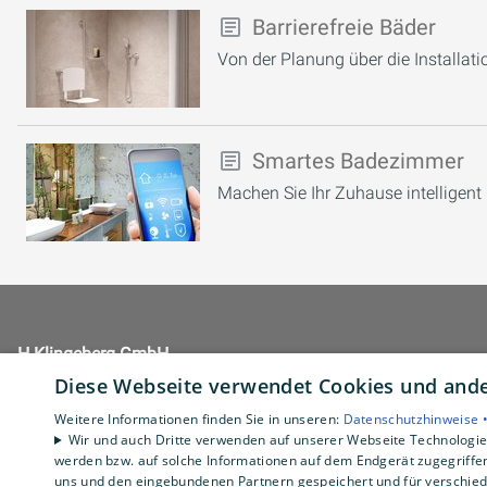
Barrierefreie Bäder
Von der Planung über die Installatio
Smartes Badezimmer
Machen Sie Ihr Zuhause intelligent
H.Klingeberg GmbH
Industriestraße 34
Diese Webseite verwendet Cookies und ander
46395 Bocholt
Weitere Informationen finden Sie in unseren:
Datenschutzhinweise 
E-Mail:
hk.info@klingeberg.com
Wir und auch Dritte verwenden auf unserer Webseite Technologien
Tel.:
02871 16700
werden bzw. auf solche Informationen auf dem Endgerät zugegriffe
uns und den eingebundenen Partnern gespeichert und für verschiede