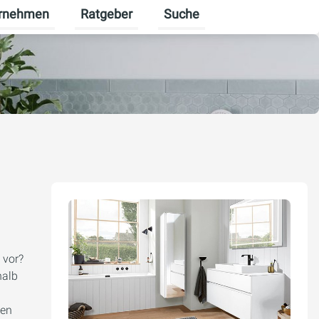
rnehmen
Ratgeber
Suche
erbekunden umschalten
enü für Karriere umschalten
Untermenü für Unternehmen umschalten
Untermenü für Ratgeber ums
 vor?
halb
den