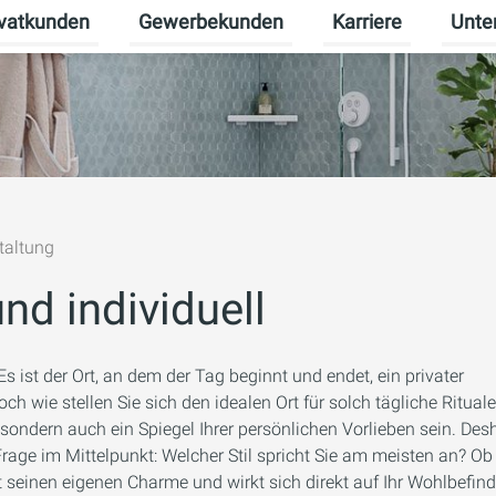
ivatkunden
Gewerbekunden
Karriere
Unte
rmenü für Erneuerbare Energien umschalten
Untermenü für Privatkunden umschalten
Untermenü für Gew
Unterm
taltung
und individuell
s ist der Ort, an dem der Tag beginnt und endet, ein privater
h wie stellen Sie sich den idealen Ort für solch tägliche Rituale
 sondern auch ein Spiegel Ihrer persönlichen Vorlieben sein. Des
rage im Mittelpunkt: Welcher Stil spricht Sie am meisten an? Ob
at seinen eigenen Charme und wirkt sich direkt auf Ihr Wohlbefin