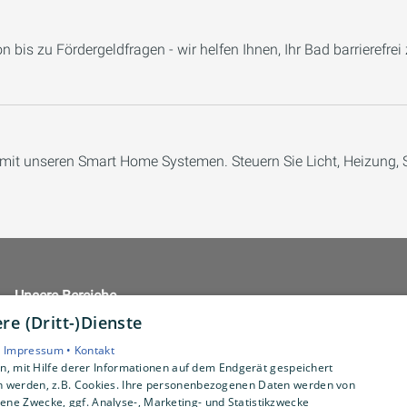
n bis zu Fördergeldfragen - wir helfen Ihnen, Ihr Bad barrierefrei
 mit unseren Smart Home Systemen. Steuern Sie Licht, Heizung, 
Unsere Bereiche
Privatkunden
e (Dritt-)Dienste
Gewerbekunden
•
Impressum •
Kontakt
Karriere
, mit Hilfe derer Informationen auf dem Endgerät gespeichert
Unternehmen
n werden, z.B. Cookies. Ihre personenbezogenen Daten werden von
ne Zwecke, ggf. Analyse-, Marketing- und Statistikzwecke
Kontakt