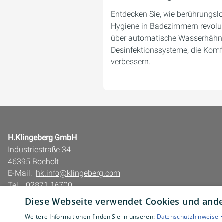
Entdecken Sie, wie berührungsl
Hygiene in Badezimmern revolut
über automatische Wasserhähne
Desinfektionssysteme, die Komf
verbessern.
H.Klingeberg GmbH
Industriestraße 34
46395 Bocholt
E-Mail:
hk.info@klingeberg.com
Tel.:
02871 16700
Diese Webseite verwendet Cookies und ander
Impressum
Barrierefreiheitserklärung
Weitere Informationen finden Sie in unseren:
Datenschutzhinweise 