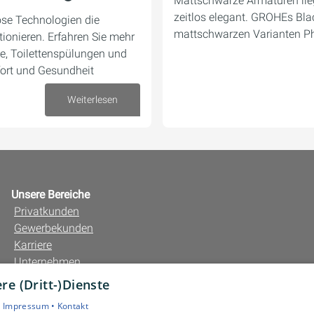
Mattschwarze Armaturen lie
zeitlos elegant. GROHEs Blac
ose Technologien die
mattschwarzen Varianten P
ionieren. Erfahren Sie mehr
, Toilettenspülungen und
ort und Gesundheit
Weiterlesen
28. August 2024
Unsere Bereiche
Privatkunden
Gewerbekunden
Karriere
Unternehmen
Kontakt
e (Dritt-)Dienste
•
Impressum •
Kontakt