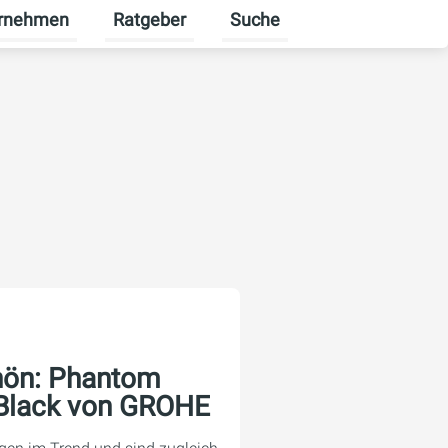
rnehmen
Ratgeber
Suche
erbekunden umschalten
enü für Karriere umschalten
Untermenü für Unternehmen umschalten
Untermenü für Ratgeber ums
hön: Phantom
 Black von GROHE