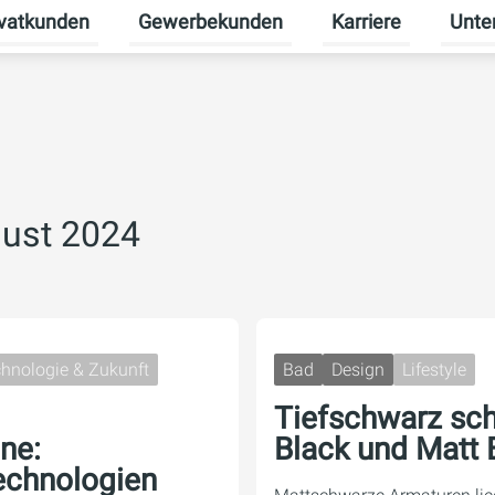
ivatkunden
Gewerbekunden
Karriere
Unte
rmenü für Erneuerbare Energien umschalten
Untermenü für Privatkunden umschalten
Untermenü für Gew
Unterm
gust 2024
hnologie & Zukunft
Bad
Design
Lifestyle
Tiefschwarz sc
ne:
Black und Matt
echnologien