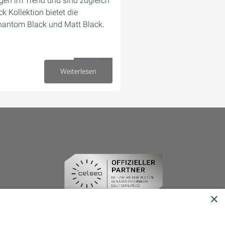
gen im Trend und sind zugleich
k Kollektion bietet die
hantom Black und Matt Black.
06. August 2024
Weiterlesen
×