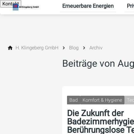
Kontakt
Erneuerbare Energien
Pr
Unte
H. Klingeberg GmbH
Blog
Archiv
Beiträge von Au
Bad
Komfort & Hygiene
Tec
Die Zukunft der
Badezimmerhygie
Berührungslose T