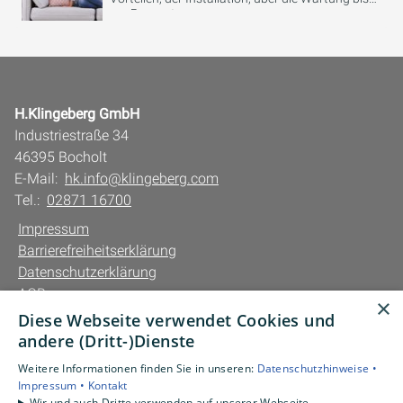
zur Reparatur.
H.Klingeberg GmbH
Industriestraße 34
46395 Bocholt
E-Mail:
hk.info@klingeberg.com
Tel.:
02871 16700
Impressum
Barrierefreiheitserklärung
Datenschutzerklärung
AGB
×
Diese Webseite verwendet Cookies und
Unsere Bereiche
andere (Dritt-)Dienste
Privatkunden
Weitere Informationen finden Sie in unseren:
Datenschutzhinweise •
Gewerbekunden
Impressum •
Kontakt
Karriere
Wir und auch Dritte verwenden auf unserer Webseite