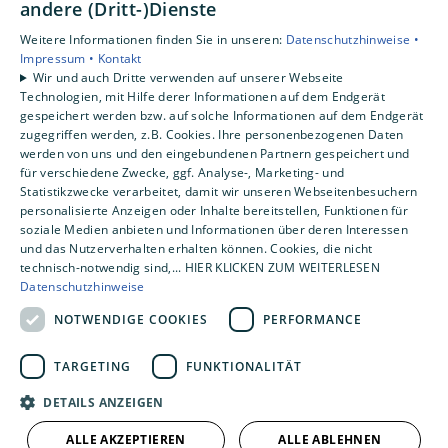
Unsere Bereiche
andere (Dritt-)Dienste
Privatkunden
Weitere Informationen finden Sie in unseren:
Datenschutzhinweise •
Gewerbekunden
Impressum •
Kontakt
Karriere
Wir und auch Dritte verwenden auf unserer Webseite
Technologien, mit Hilfe derer Informationen auf dem Endgerät
Unternehmen
gespeichert werden bzw. auf solche Informationen auf dem Endgerät
Kontakt
zugegriffen werden, z.B. Cookies. Ihre personenbezogenen Daten
werden von uns und den eingebundenen Partnern gespeichert und
für verschiedene Zwecke, ggf. Analyse-, Marketing- und
Statistikzwecke verarbeitet, damit wir unseren Webseitenbesuchern
personalisierte Anzeigen oder Inhalte bereitstellen, Funktionen für
soziale Medien anbieten und Informationen über deren Interessen
und das Nutzerverhalten erhalten können. Cookies, die nicht
technisch-notwendig sind,... HIER KLICKEN ZUM WEITERLESEN
Datenschutzhinweise
NOTWENDIGE COOKIES
PERFORMANCE
TARGETING
FUNKTIONALITÄT
DETAILS ANZEIGEN
ALLE AKZEPTIEREN
ALLE ABLEHNEN