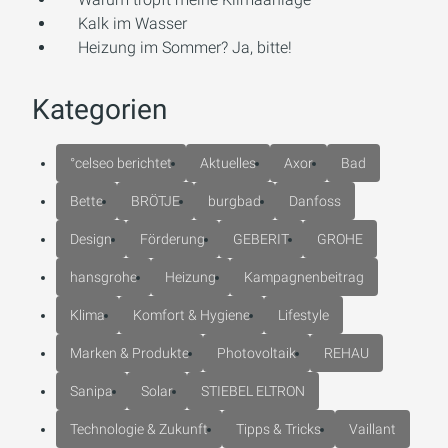
Kalk im Wasser
Heizung im Sommer? Ja, bitte!
Kategorien
°celseo berichtet
Aktuelles
Axor
Bad
Bette
BRÖTJE
burgbad
Danfoss
Design
Förderung
GEBERIT
GROHE
hansgrohe
Heizung
Kampagnenbeitrag
Klima
Komfort & Hygiene
Lifestyle
Marken & Produkte
Photovoltaik
REHAU
Sanipa
Solar
STIEBEL ELTRON
Technologie & Zukunft
Tipps & Tricks
Vaillant