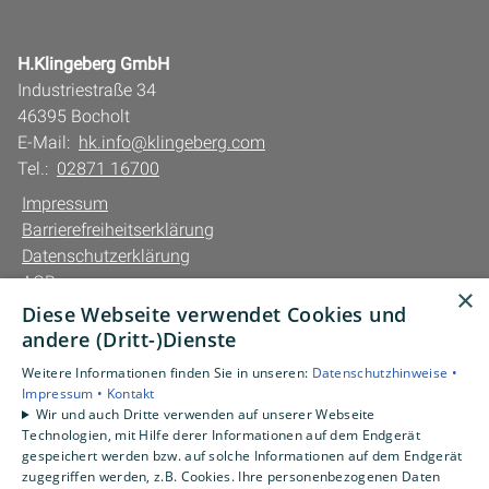
H.Klingeberg GmbH
Industriestraße 34
46395 Bocholt
E-Mail:
hk.info@klingeberg.com
Tel.:
02871 16700
Impressum
Barrierefreiheitserklärung
Datenschutzerklärung
AGB
×
Diese Webseite verwendet Cookies und
Unsere Bereiche
andere (Dritt-)Dienste
Privatkunden
Weitere Informationen finden Sie in unseren:
Datenschutzhinweise •
Gewerbekunden
Impressum •
Kontakt
Karriere
Wir und auch Dritte verwenden auf unserer Webseite
Technologien, mit Hilfe derer Informationen auf dem Endgerät
Unternehmen
gespeichert werden bzw. auf solche Informationen auf dem Endgerät
Kontakt
zugegriffen werden, z.B. Cookies. Ihre personenbezogenen Daten