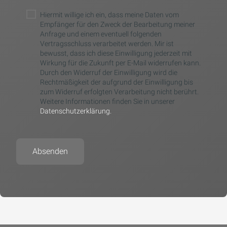
Hiermit willige ich ein, dass meine Daten vom
Empfänger für den Zweck der Bearbeitung meiner
Anfrage und einem eventuell folgenden
Vertragsschluss verarbeitet werden. Mir ist
bewusst, dass ich diese Einwilligung jederzeit mit
Wirkung für die Zukunft per E-Mail widerrufen kann.
Durch den Widerruf der Einwilligung wird die
Rechtmäßigkeit der aufgrund der Einwilligung bis
zum Widerruf erfolgten Verarbeitung nicht berührt.
Weitere Informationen finden Sie in unserer
Datenschutzerklärung.
Absenden