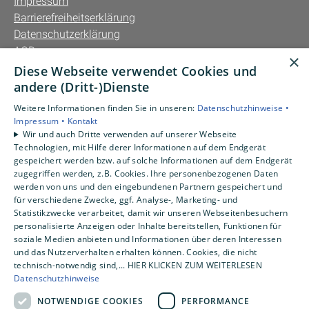
Impressum
Barrierefreiheitserklärung
Datenschutzerklärung
AGB
×
Diese Webseite verwendet Cookies und
Unsere Bereiche
andere (Dritt-)Dienste
Privatkunden
Weitere Informationen finden Sie in unseren:
Datenschutzhinweise •
Gewerbekunden
Impressum •
Kontakt
Karriere
Wir und auch Dritte verwenden auf unserer Webseite
Technologien, mit Hilfe derer Informationen auf dem Endgerät
Unternehmen
gespeichert werden bzw. auf solche Informationen auf dem Endgerät
Kontakt
zugegriffen werden, z.B. Cookies. Ihre personenbezogenen Daten
werden von uns und den eingebundenen Partnern gespeichert und
für verschiedene Zwecke, ggf. Analyse-, Marketing- und
Statistikzwecke verarbeitet, damit wir unseren Webseitenbesuchern
personalisierte Anzeigen oder Inhalte bereitstellen, Funktionen für
soziale Medien anbieten und Informationen über deren Interessen
und das Nutzerverhalten erhalten können. Cookies, die nicht
technisch-notwendig sind,... HIER KLICKEN ZUM WEITERLESEN
Datenschutzhinweise
NOTWENDIGE COOKIES
PERFORMANCE