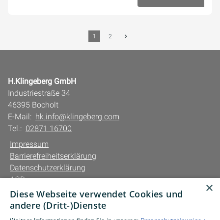
30. Juli 2025
1
2
H.Klingeberg GmbH
Industriestraße 34
46395 Bocholt
E-Mail:
hk.info@klingeberg.com
Tel.:
02871 16700
Impressum
Barrierefreiheitserklärung
Datenschutzerklärung
AGB
×
Diese Webseite verwendet Cookies und
Unsere Bereiche
andere (Dritt-)Dienste
Privatkunden