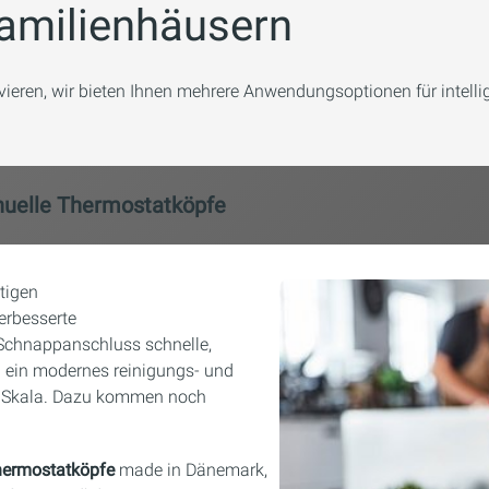
familienhäusern
vieren, wir bieten Ihnen mehrere Anwendungsoptionen für intel
nuelle Thermostatköpfe
tigen
erbesserte
n Schnappanschluss schnelle,
d ein modernes reinigungs- und
er Skala. Dazu kommen noch
Thermostatköpfe
made in Dänemark,