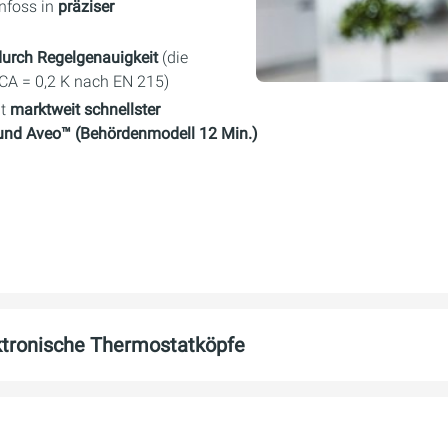
nfoss in
präziser
durch Regelgenauigkeit
(die
 CA = 0,2 K nach EN 215)
it
marktweit schnellster
 und Aveo™ (Behördenmodell 12 Min.)
ektronische Thermostatköpfe