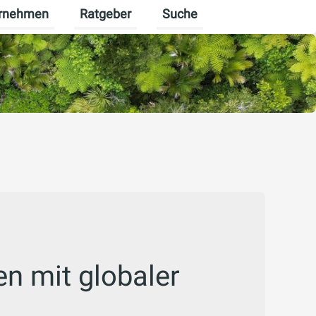
rnehmen
Ratgeber
Suche
erbekunden umschalten
enü für Karriere umschalten
Untermenü für Unternehmen umschalten
Untermenü für Ratgeber ums
n mit globaler