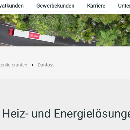
ivatkunden
Gewerbekunden
Karriere
Unte
rmenü für Erneuerbare Energien umschalten
Untermenü für Privatkunden umschalten
Untermenü für Gew
Unterm
enlieferanten
Danfoss
Heiz- und Energielösunge