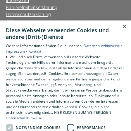
Impressum
Barrierefreiheitserklärung
Datenschutzerklärung
AGB
×
Diese Webseite verwendet Cookies und
Unsere Bereiche
andere (Dritt-)Dienste
Privatkunden
Weitere Informationen finden Sie in unseren:
Datenschutzhinweise •
Gewerbekunden
Impressum •
Kontakt
Karriere
Wir und auch Dritte verwenden auf unserer Webseite
Technologien, mit Hilfe derer Informationen auf dem Endgerät
Unternehmen
gespeichert werden bzw. auf solche Informationen auf dem Endgerät
Kontakt
zugegriffen werden, z.B. Cookies. Ihre personenbezogenen Daten
werden von uns und den eingebundenen Partnern gespeichert und
für verschiedene Zwecke, ggf. Analyse-, Marketing- und
Statistikzwecke verarbeitet, damit wir unseren Webseitenbesuchern
personalisierte Anzeigen oder Inhalte bereitstellen, Funktionen für
soziale Medien anbieten und Informationen über deren Interessen
und das Nutzerverhalten erhalten können. Cookies, die nicht
technisch-notwendig sind,... HIER KLICKEN ZUM WEITERLESEN
Datenschutzhinweise
NOTWENDIGE COOKIES
PERFORMANCE