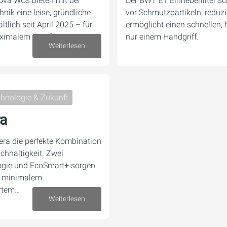
ova WCs bieten mit der
Der BWT E1 Einhebelfilter sc
nik eine leise, gründliche
vor Schmutzpartikeln, reduz
tlich seit April 2025 – für
ermöglicht einen schnellen, 
ximalem Komfort.
nur einem Handgriff.
Weiterlesen
16. Oktober 2025
hnologie & Zukunft
ra
era die perfekte Kombination
achhaltigkeit. Zwei
logie und EcoSmart+ sorgen
ei minimalem
ertem…
Weiterlesen
07. Oktober 2025