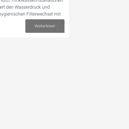
hützt Trinkwasserinstallationen
iert den Wasserdruck und
hygienischen Filterwechsel mit
Weiterlesen
10. Oktober 2025