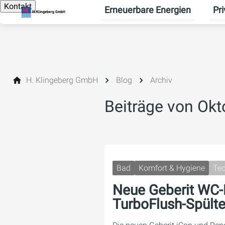
Kontakt
Erneuerbare Energien
Pr
Unte
H. Klingeberg GmbH
Blog
Archiv
Beiträge von Ok
Bad
Komfort & Hygiene
Tec
Neue Geberit WC-
TurboFlush-Spült