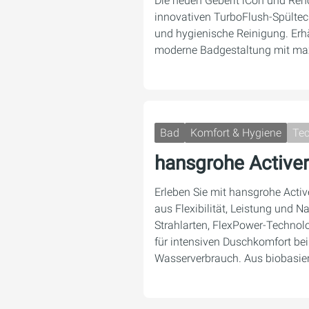
Die neuen Geberit iCon und Ren
innovativen TurboFlush-Spültech
und hygienische Reinigung. Erhäl
moderne Badgestaltung mit ma
Bad
Komfort & Hygiene
Tec
hansgrohe Active
Erleben Sie mit hansgrohe Activ
aus Flexibilität, Leistung und N
Strahlarten, FlexPower-Techno
für intensiven Duschkomfort b
Wasserverbrauch. Aus biobasi