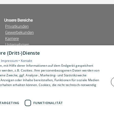
Unsere Bereiche
Privatkunden
Gewerbekunden
Karriere
Unternehmen
Kontakt
e (Dritt-)Dienste
•
Impressum •
Kontakt
, mit Hilfe derer Informationen auf dem Endgerät gespeichert
n werden, z.B. Cookies. Ihre personenbezogenen Daten werden von
ne Zwecke, ggf. Analyse-, Marketing- und Statistikzwecke
Anzeigen oder Inhalte bereitstellen, Funktionen für soziale Medien
rhalten erhalten können. Cookies, die nicht technisch-notwendig
TARGETING
FUNKTIONALITÄT