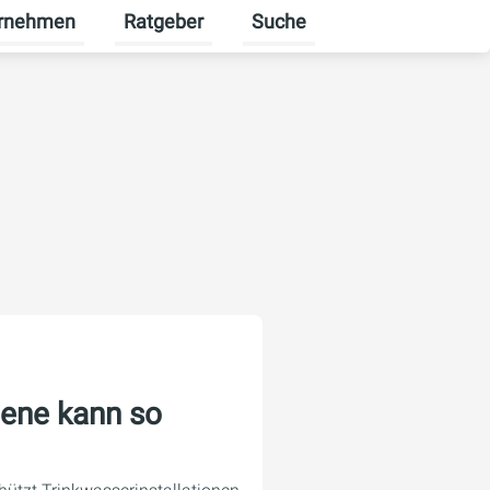
rnehmen
Ratgeber
Suche
erbekunden umschalten
enü für Karriere umschalten
Untermenü für Unternehmen umschalten
Untermenü für Ratgeber ums
iene kann so