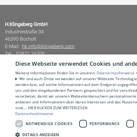
H.Klingeberg GmbH
Industriestraße 34
46395 Bocholt
E-Mail:
hk.info@klingeberg.com
Tel.:
02871 16700
Diese Webseite verwendet Cookies und ander
Impressum
Barrierefreiheitserklärung
Weitere Informationen finden Sie in unseren:
Datenschutzhinweise 
Wir und auch Dritte verwenden auf unserer Webseite Technologien
Datenschutzerklärung
werden bzw. auf solche Informationen auf dem Endgerät zugegriffe
AGB
uns und den eingebundenen Partnern gespeichert und für verschiede
verarbeitet, damit wir unseren Webseitenbesuchern personalisierte 
anbieten und Informationen über deren Interessen und das Nutzerve
sind,... HIER KLICKEN ZUM WEITERLESEN
Datenschutzhinweise
NOTWENDIGE COOKIES
PERFORMANCE
DETAILS ANZEIGEN