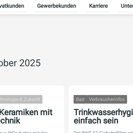
ivatkunden
Gewerbekunden
Karriere
Unte
rmenü für Erneuerbare Energien umschalten
Untermenü für Privatkunden umschalten
Untermenü für Gew
Unterm
tober 2025
hnologie & Zukunft
Bad
Verbraucherinfos
Keramiken mit
Trinkwasserhyg
echnik
einfach sein