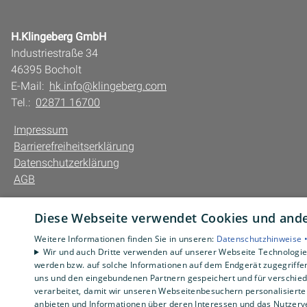
H.Klingeberg GmbH
Industriestraße 34
46395 Bocholt
E-Mail:
hk.info@klingeberg.com
Tel.:
02871 16700
Impressum
Barrierefreiheitserklärung
Datenschutzerklärung
AGB
Diese Webseite verwendet Cookies und ander
Weitere Informationen finden Sie in unseren:
Datenschutzhinweise 
Wir und auch Dritte verwenden auf unserer Webseite Technologien
werden bzw. auf solche Informationen auf dem Endgerät zugegriffe
uns und den eingebundenen Partnern gespeichert und für verschiede
verarbeitet, damit wir unseren Webseitenbesuchern personalisierte 
anbieten und Informationen über deren Interessen und das Nutzerve