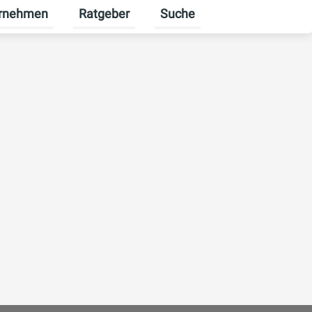
rnehmen
Ratgeber
Suche
erbekunden umschalten
enü für Karriere umschalten
Untermenü für Unternehmen umschalten
Untermenü für Ratgeber ums