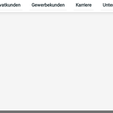
ivatkunden
Gewerbekunden
Karriere
Unte
rmenü für Erneuerbare Energien umschalten
Untermenü für Privatkunden umschalten
Untermenü für Gew
Unterm