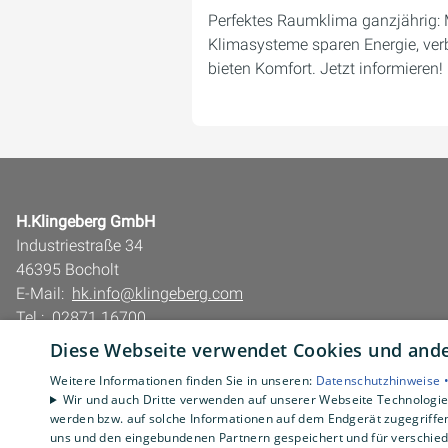
Perfektes Raumklima ganzjährig:
Klimasysteme sparen Energie, ver
bieten Komfort. Jetzt informieren!
H.Klingeberg GmbH
Industriestraße 34
46395 Bocholt
E-Mail:
hk.info@klingeberg.com
Tel.:
02871 16700
Diese Webseite verwendet Cookies und ander
Impressum
Barrierefreiheitserklärung
Weitere Informationen finden Sie in unseren:
Datenschutzhinweise 
Wir und auch Dritte verwenden auf unserer Webseite Technologien
Datenschutzerklärung
werden bzw. auf solche Informationen auf dem Endgerät zugegriffe
AGB
uns und den eingebundenen Partnern gespeichert und für verschiede