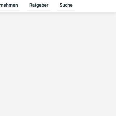
rnehmen
Ratgeber
Suche
erbekunden umschalten
enü für Karriere umschalten
Untermenü für Unternehmen umschalten
Untermenü für Ratgeber ums