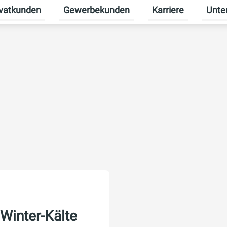
ivatkunden
Gewerbekunden
Karriere
Unte
rmenü für Erneuerbare Energien umschalten
Untermenü für Privatkunden umschalten
Untermenü für Gew
Unterm
Winter-Kälte