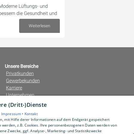
 Moderne Lüftungs- und
bessern die Gesundheit und
Weiterlesen
22. Mai 2026
Unsere Bereiche
Privatkunden
Gewerbekunden
Karriere
Unternehmen
Kontakt
e (Dritt-)Dienste
•
Impressum •
Kontakt
, mit Hilfe derer Informationen auf dem Endgerät gespeichert
n werden, z.B. Cookies. Ihre personenbezogenen Daten werden von
ne Zwecke, ggf. Analyse-, Marketing- und Statistikzwecke