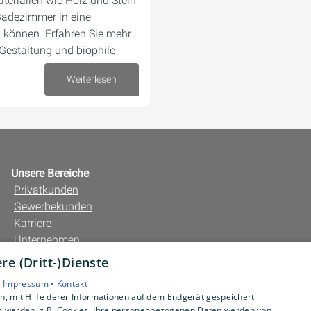
terialien wie Holz und Stein
Badezimmer in eine
können. Erfahren Sie mehr
Gestaltung und biophile
Weiterlesen
26. Februar 2024
Unsere Bereiche
Privatkunden
Gewerbekunden
Karriere
Unternehmen
Kontakt
e (Dritt-)Dienste
•
Impressum •
Kontakt
, mit Hilfe derer Informationen auf dem Endgerät gespeichert
n werden, z.B. Cookies. Ihre personenbezogenen Daten werden von