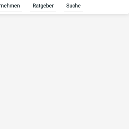
rnehmen
Ratgeber
Suche
erbekunden umschalten
enü für Karriere umschalten
Untermenü für Unternehmen umschalten
Untermenü für Ratgeber ums