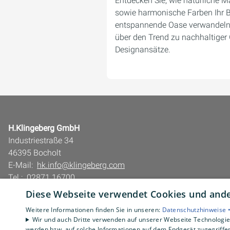
Entdecken Sie, wie natürliche Ma
sowie harmonische Farben Ihr 
entspannende Oase verwandeln 
über den Trend zu nachhaltiger 
Designansätze.
H.Klingeberg GmbH
Industriestraße 34
46395 Bocholt
E-Mail:
hk.info@klingeberg.com
Tel.:
02871 16700
Diese Webseite verwendet Cookies und ander
Impressum
Barrierefreiheitserklärung
Weitere Informationen finden Sie in unseren:
Datenschutzhinweise 
Wir und auch Dritte verwenden auf unserer Webseite Technologien
Datenschutzerklärung
werden bzw. auf solche Informationen auf dem Endgerät zugegriffe