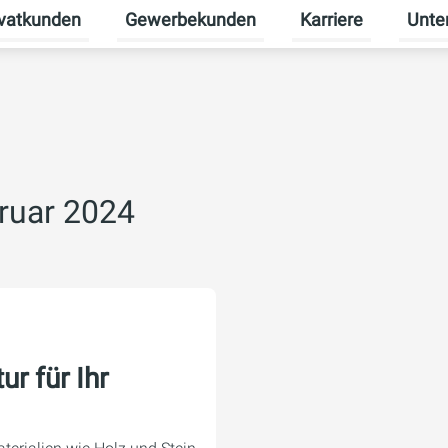
ivatkunden
Gewerbekunden
Karriere
Unte
rmenü für Erneuerbare Energien umschalten
Untermenü für Privatkunden umschalten
Untermenü für Gew
Unterm
ruar 2024
r für Ihr