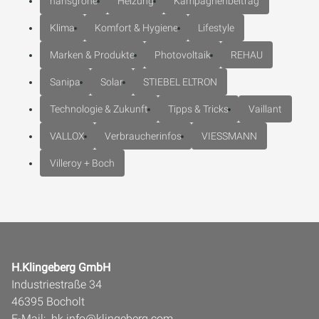
hansgrohe
Heizung
Kampagnenbeitrag
Klima
Komfort & Hygiene
Lifestyle
Marken & Produkte
Photovoltaik
REHAU
Sanipa
Solar
STIEBEL ELTRON
Technologie & Zukunft
Tipps & Tricks
Vaillant
VALLOX
Verbraucherinfos
VIESSMANN
Villeroy + Boch
H.Klingeberg GmbH
Industriestraße 34
46395 Bocholt
E-Mail:
hk.info@klingeberg.com