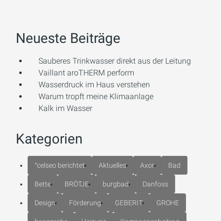
Neueste Beiträge
Sauberes Trinkwasser direkt aus der Leitung
Vaillant aroTHERM perform
Wasserdruck im Haus verstehen
Warum tropft meine Klimaanlage
Kalk im Wasser
Kategorien
°celseo berichtet
Aktuelles
Axor
Bad
Bette
BRÖTJE
burgbad
Danfoss
Design
Förderung
GEBERIT
GROHE