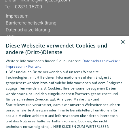
Tel.:
02871 16700
Impressum
Barrierefreiheitserklärung
Datenschutzerklärung
AGB
×
Diese Webseite verwendet Cookies und
Unsere Bereiche
andere (Dritt-)Dienste
Privatkunden
Weitere Informationen finden Sie in unseren:
Datenschutzhinweise •
Gewerbekunden
Impressum •
Kontakt
Karriere
Wir und auch Dritte verwenden auf unserer Webseite
Technologien, mit Hilfe derer Informationen auf dem Endgerät
Unternehmen
gespeichert werden bzw. auf solche Informationen auf dem Endgerät
Kontakt
zugegriffen werden, z.B. Cookies. Ihre personenbezogenen Daten
werden von uns und den eingebundenen Partnern gespeichert und
für verschiedene Zwecke, ggf. Analyse-, Marketing- und
Statistikzwecke verarbeitet, damit wir unseren Webseitenbesuchern
personalisierte Anzeigen oder Inhalte bereitstellen, Funktionen für
soziale Medien anbieten und Informationen über deren Interessen
und das Nutzerverhalten erhalten können. Cookies, die nicht
technisch-notwendig sind,... HIER KLICKEN ZUM WEITERLESEN