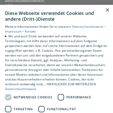
AGB
×
Diese Webseite verwendet Cookies und
Unsere Bereiche
andere (Dritt-)Dienste
Privatkunden
Weitere Informationen finden Sie in unseren:
Datenschutzhinweise •
Gewerbekunden
Impressum •
Kontakt
Karriere
Wir und auch Dritte verwenden auf unserer Webseite
Technologien, mit Hilfe derer Informationen auf dem Endgerät
Unternehmen
gespeichert werden bzw. auf solche Informationen auf dem Endgerät
Kontakt
zugegriffen werden, z.B. Cookies. Ihre personenbezogenen Daten
werden von uns und den eingebundenen Partnern gespeichert und
für verschiedene Zwecke, ggf. Analyse-, Marketing- und
Statistikzwecke verarbeitet, damit wir unseren Webseitenbesuchern
personalisierte Anzeigen oder Inhalte bereitstellen, Funktionen für
soziale Medien anbieten und Informationen über deren Interessen
und das Nutzerverhalten erhalten können. Cookies, die nicht
technisch-notwendig sind,... HIER KLICKEN ZUM WEITERLESEN
Datenschutzhinweise
NOTWENDIGE COOKIES
PERFORMANCE
TARGETING
FUNKTIONALITÄT