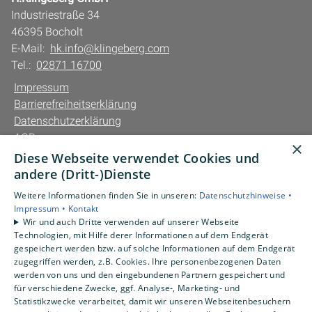
Industriestraße 34
46395 Bocholt
E-Mail:
hk.info@klingeberg.com
Tel.:
02871 16700
Impressum
Barrierefreiheitserklärung
Datenschutzerklärung
AGB
×
Diese Webseite verwendet Cookies und
Unsere Bereiche
andere (Dritt-)Dienste
Privatkunden
Weitere Informationen finden Sie in unseren:
Datenschutzhinweise •
Gewerbekunden
Impressum •
Kontakt
Karriere
Wir und auch Dritte verwenden auf unserer Webseite
Technologien, mit Hilfe derer Informationen auf dem Endgerät
Unternehmen
gespeichert werden bzw. auf solche Informationen auf dem Endgerät
Kontakt
zugegriffen werden, z.B. Cookies. Ihre personenbezogenen Daten
werden von uns und den eingebundenen Partnern gespeichert und
für verschiedene Zwecke, ggf. Analyse-, Marketing- und
Statistikzwecke verarbeitet, damit wir unseren Webseitenbesuchern