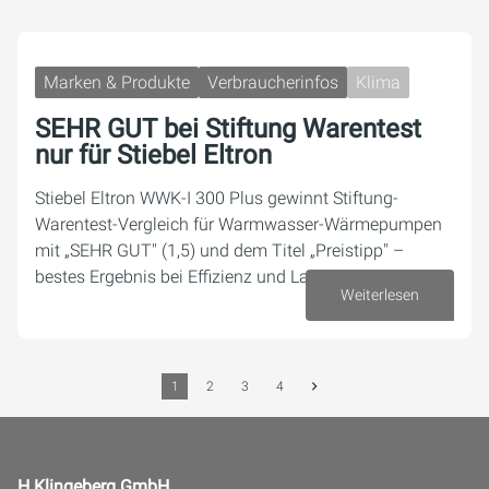
Marken & Produkte
Verbraucherinfos
Klima
SEHR GUT bei Stiftung Warentest
nur für Stiebel Eltron
Stiebel Eltron WWK-I 300 Plus gewinnt Stiftung-
Warentest-Vergleich für Warmwasser-Wärmepumpen
mit „SEHR GUT" (1,5) und dem Titel „Preistipp" –
bestes Ergebnis bei Effizienz und Lautstärke.
Weiterlesen
03. Juli 2026
1
2
3
4
H.Klingeberg GmbH