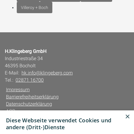
Villeroy + Boch
H.Klingeberg GmbH
Industriestraße 34
46395 Bocholt
E-Mail:
hk.info@klingeberg.com
Tel.:
02871 16700
Impressum
Barrierefreiheitserklärung
Datenschutzerklärung
AGB
×
Diese Webseite verwendet Cookies und
Unsere Bereiche
andere (Dritt-)Dienste
Privatkunden