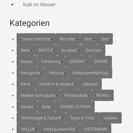
Kalk im Wasser
Kategorien
°celseo berichtet
Aktuelles
Axor
Bad
Bette
BRÖTJE
burgbad
Danfoss
Design
Förderung
GEBERIT
GROHE
hansgrohe
Heizung
Kampagnenbeitrag
Klima
Komfort & Hygiene
Lifestyle
Marken & Produkte
Photovoltaik
REHAU
Sanipa
Solar
STIEBEL ELTRON
Technologie & Zukunft
Tipps & Tricks
Vaillant
VALLOX
Verbraucherinfos
VIESSMANN