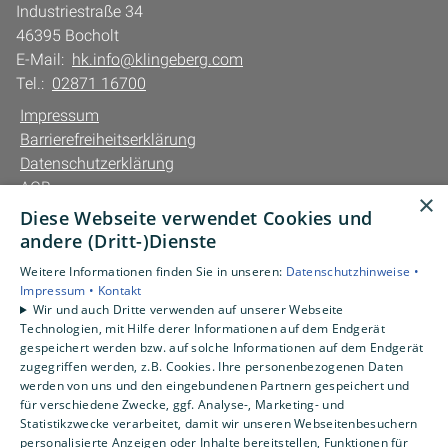
Industriestraße 34
46395 Bocholt
E-Mail:
hk.info@klingeberg.com
Tel.:
02871 16700
Impressum
Barrierefreiheitserklärung
Datenschutzerklärung
AGB
×
Diese Webseite verwendet Cookies und
Unsere Bereiche
andere (Dritt-)Dienste
Privatkunden
Weitere Informationen finden Sie in unseren:
Datenschutzhinweise •
Gewerbekunden
Impressum •
Kontakt
Karriere
Wir und auch Dritte verwenden auf unserer Webseite
Technologien, mit Hilfe derer Informationen auf dem Endgerät
Unternehmen
gespeichert werden bzw. auf solche Informationen auf dem Endgerät
Kontakt
zugegriffen werden, z.B. Cookies. Ihre personenbezogenen Daten
werden von uns und den eingebundenen Partnern gespeichert und
für verschiedene Zwecke, ggf. Analyse-, Marketing- und
Statistikzwecke verarbeitet, damit wir unseren Webseitenbesuchern
personalisierte Anzeigen oder Inhalte bereitstellen, Funktionen für