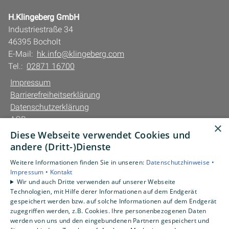
H.Klingeberg GmbH
Industriestraße 34
46395 Bocholt
E-Mail:
hk.info@klingeberg.com
Tel.:
02871 16700
Impressum
Barrierefreiheitserklärung
Datenschutzerklärung
AGB
×
Diese Webseite verwendet Cookies und
Unsere Bereiche
andere (Dritt-)Dienste
Privatkunden
Weitere Informationen finden Sie in unseren:
Datenschutzhinweise •
Gewerbekunden
Impressum •
Kontakt
Karriere
Wir und auch Dritte verwenden auf unserer Webseite
Technologien, mit Hilfe derer Informationen auf dem Endgerät
Unternehmen
gespeichert werden bzw. auf solche Informationen auf dem Endgerät
Kontakt
zugegriffen werden, z.B. Cookies. Ihre personenbezogenen Daten
werden von uns und den eingebundenen Partnern gespeichert und