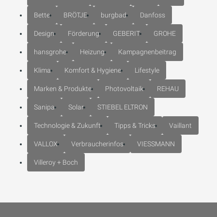
Bette
BRÖTJE
burgbad
Danfoss
Design
Förderung
GEBERIT
GROHE
hansgrohe
Heizung
Kampagnenbeitrag
Klima
Komfort & Hygiene
Lifestyle
Marken & Produkte
Photovoltaik
REHAU
Sanipa
Solar
STIEBEL ELTRON
Technologie & Zukunft
Tipps & Tricks
Vaillant
VALLOX
Verbraucherinfos
VIESSMANN
Villeroy + Boch