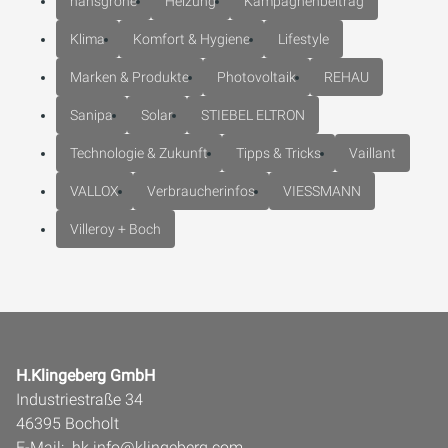
hansgrohe
Heizung
Kampagnenbeitrag
Klima
Komfort & Hygiene
Lifestyle
Marken & Produkte
Photovoltaik
REHAU
Sanipa
Solar
STIEBEL ELTRON
Technologie & Zukunft
Tipps & Tricks
Vaillant
VALLOX
Verbraucherinfos
VIESSMANN
Villeroy + Boch
H.Klingeberg GmbH
Industriestraße 34
46395 Bocholt
E-Mail:
hk.info@klingeberg.com