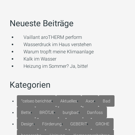
Neueste Beiträge
Vaillant aroTHERM perform
Wasserdruck im Haus verstehen
Warum tropft meine Klimaanlage
Kalk im Wasser
Heizung im Sommer? Ja, bitte!
Kategorien
°celseo berichtet
Aktuelles
Axor
Bad
Bette
BRÖTJE
burgbad
Danfoss
Design
Förderung
GEBERIT
GROHE