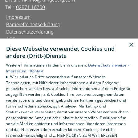
Tel.:
02871 16700
Impressum
Barrierefreiheitserklärung
Datenschutzerklärung
AGB
×
Diese Webseite verwendet Cookies und
Unsere Bereiche
andere (Dritt-)Dienste
Privatkunden
Weitere Informationen finden Sie in unseren:
Datenschutzhinweise •
Gewerbekunden
Impressum •
Kontakt
Karriere
Wir und auch Dritte verwenden auf unserer Webseite
Technologien, mit Hilfe derer Informationen auf dem Endgerät
Unternehmen
gespeichert werden bzw. auf solche Informationen auf dem Endgerät
Kontakt
zugegriffen werden, z.B. Cookies. Ihre personenbezogenen Daten
werden von uns und den eingebundenen Partnern gespeichert und
für verschiedene Zwecke, ggf. Analyse-, Marketing- und
Statistikzwecke verarbeitet, damit wir unseren Webseitenbesuchern
personalisierte Anzeigen oder Inhalte bereitstellen, Funktionen für
soziale Medien anbieten und Informationen über deren Interessen
und das Nutzerverhalten erhalten können. Cookies, die nicht
technisch-notwendig sind,... HIER KLICKEN ZUM WEITERLESEN