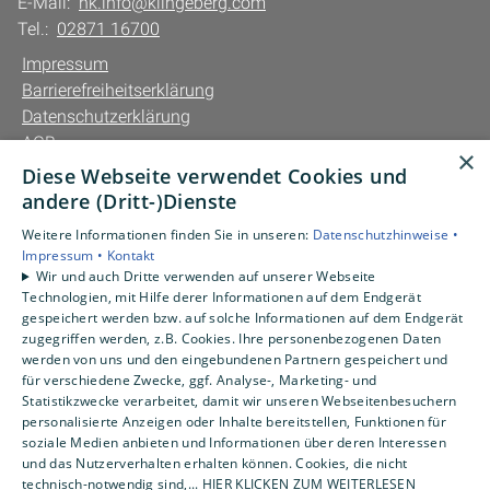
E-Mail:
hk.info@klingeberg.com
Tel.:
02871 16700
Impressum
Barrierefreiheitserklärung
Datenschutzerklärung
AGB
×
Diese Webseite verwendet Cookies und
Unsere Bereiche
andere (Dritt-)Dienste
Privatkunden
Weitere Informationen finden Sie in unseren:
Datenschutzhinweise •
Gewerbekunden
Impressum •
Kontakt
Karriere
Wir und auch Dritte verwenden auf unserer Webseite
Technologien, mit Hilfe derer Informationen auf dem Endgerät
Unternehmen
gespeichert werden bzw. auf solche Informationen auf dem Endgerät
Kontakt
zugegriffen werden, z.B. Cookies. Ihre personenbezogenen Daten
werden von uns und den eingebundenen Partnern gespeichert und
für verschiedene Zwecke, ggf. Analyse-, Marketing- und
Statistikzwecke verarbeitet, damit wir unseren Webseitenbesuchern
personalisierte Anzeigen oder Inhalte bereitstellen, Funktionen für
soziale Medien anbieten und Informationen über deren Interessen
und das Nutzerverhalten erhalten können. Cookies, die nicht
technisch-notwendig sind,... HIER KLICKEN ZUM WEITERLESEN