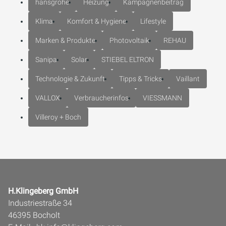
hansgrohe
Heizung
Kampagnenbeitrag
Klima
Komfort & Hygiene
Lifestyle
Marken & Produkte
Photovoltaik
REHAU
Sanipa
Solar
STIEBEL ELTRON
Technologie & Zukunft
Tipps & Tricks
Vaillant
VALLOX
Verbraucherinfos
VIESSMANN
Villeroy + Boch
H.Klingeberg GmbH
Industriestraße 34
46395 Bocholt