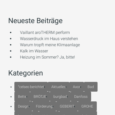
Neueste Beiträge
Vaillant aroTHERM perform
Wasserdruck im Haus verstehen
Warum tropft meine Klimaanlage
Kalk im Wasser
Heizung im Sommer? Ja, bitte!
Kategorien
°celseo berichtet
Aktuelles
Axor
Bad
Bette
BRÖTJE
burgbad
Danfoss
Design
Förderung
GEBERIT
GROHE