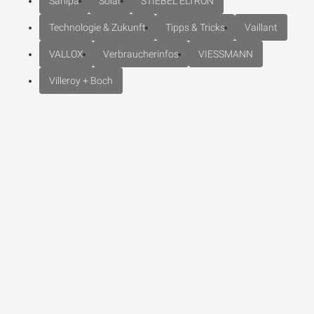
Sanipa
Solar
STIEBEL ELTRON
Technologie & Zukunft
Tipps & Tricks
Vaillant
VALLOX
Verbraucherinfos
VIESSMANN
Villeroy + Boch