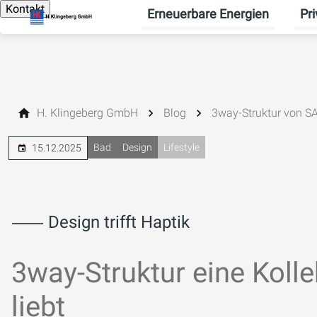
Kontakt
Erneuerbare Energien
Pr
Unte
H. Klingeberg GmbH
Blog
3way-Struktur von S
Bad
Design
Lifestyle
15.12.2025
⸺ Design trifft Haptik
3way-Struktur eine Kolle
liebt