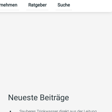
rnehmen
Ratgeber
Suche
erbekunden umschalten
enü für Karriere umschalten
Untermenü für Unternehmen umschalten
Untermenü für Ratgeber ums
Neueste Beiträge
Sauberes Trinkwasser direkt aus der Leitung