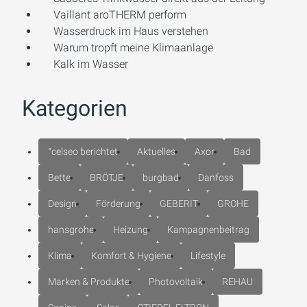
Vaillant aroTHERM perform
Wasserdruck im Haus verstehen
Warum tropft meine Klimaanlage
Kalk im Wasser
Kategorien
°celseo berichtet
Aktuelles
Axor
Bad
Bette
BRÖTJE
burgbad
Danfoss
Design
Förderung
GEBERIT
GROHE
hansgrohe
Heizung
Kampagnenbeitrag
Klima
Komfort & Hygiene
Lifestyle
Marken & Produkte
Photovoltaik
REHAU