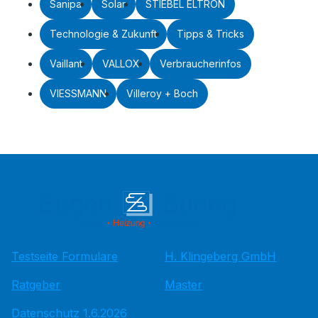
Sanipa
Solar
STIEBEL ELTRON
Technologie & Zukunft
Tipps & Tricks
Vaillant
VALLOX
Verbraucherinfos
VIESSMANN
Villeroy + Boch
Testseite Formulare
H. Klingeberg GmbH
Ratgeber
Master
Datenschutz 1.6.2026