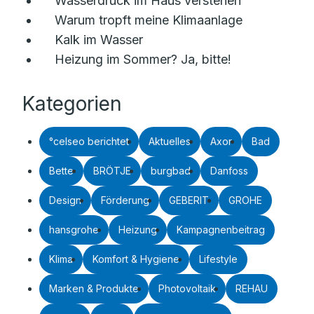
Wasserdruck im Haus verstehen
Warum tropft meine Klimaanlage
Kalk im Wasser
Heizung im Sommer? Ja, bitte!
Kategorien
°celseo berichtet
Aktuelles
Axor
Bad
Bette
BRÖTJE
burgbad
Danfoss
Design
Förderung
GEBERIT
GROHE
hansgrohe
Heizung
Kampagnenbeitrag
Klima
Komfort & Hygiene
Lifestyle
Marken & Produkte
Photovoltaik
REHAU