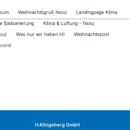
ssum
Weihnachtsgruß hissu
Landingpage Klima
ür Datenschutz 1.6.2026 umschalten
e Badsanierung
Klima & Lüftung - hissu
jou)
Was nur wir haben HI
Weihnachtspost
ecord
H.Klingeberg GmbH