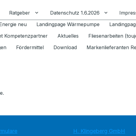
Ratgeber
Datenschutz 1.6.2026
Impre
Untermenü für Ratgeber umschalten
Untermenü f
Energie neu
Landingpage Wärmepumpe
Landingpag
ant Kompetenzpartner
Aktuelles
Fliesenarbeiten (tou
gen
Fördermittel
Download
Markenlieferanten R
e.
rmulare
H. Klingeberg GmbH