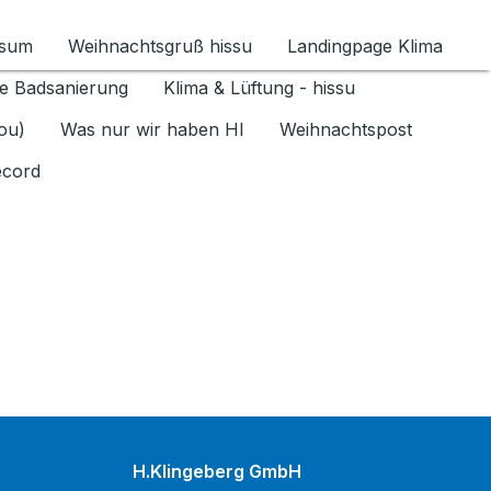
ssum
Weihnachtsgruß hissu
Landingpage Klima
ür Datenschutz 1.6.2026 umschalten
e Badsanierung
Klima & Lüftung - hissu
jou)
Was nur wir haben HI
Weihnachtspost
ecord
H.Klingeberg GmbH