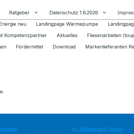
Ratgeber
Datenschutz 1.6.2026
Impre
Untermenü für Ratgeber umschalten
Untermenü f
Energie neu
Landingpage Wärmepumpe
Landingpag
ant Kompetenzpartner
Aktuelles
Fliesenarbeiten (tou
gen
Fördermittel
Download
Markenlieferanten R
e.
rmulare
H. Klingeberg GmbH