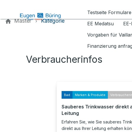
Kontaktieren Sie uns
Testseite Formulare
Master
Kategorie
EE Medatsu
EE-
Vorgaben für Vaill
Finanzierung anfra
Verbraucherinfos
Bad
Marken & Produkte
Verbraucheri
Sauberes Trinkwasser direkt 
Leitung
Erfahren Sie, wie Sie sauberes Tri
direkt aus Ihrer Leitung erhalten kö