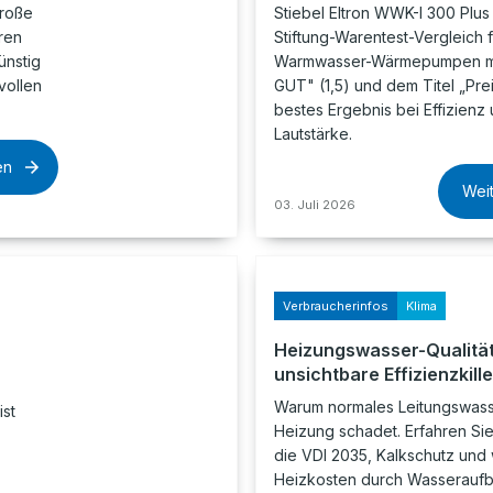
große
Stiebel Eltron WWK-I 300 Plus
ren
Stiftung-Warentest-Vergleich f
ünstig
Warmwasser-Wärmepumpen m
vollen
GUT" (1,5) und dem Titel „Prei
bestes Ergebnis bei Effizienz
Lautstärke.
en
Wei
03. Juli 2026
Verbraucherinfos
Klima
Heizungswasser-Qualität
unsichtbare Effizienzkille
Warum normales Leitungswass
ist
Heizung schadet. Erfahren Sie
die VDI 2035, Kalkschutz und 
Heizkosten durch Wasseraufb