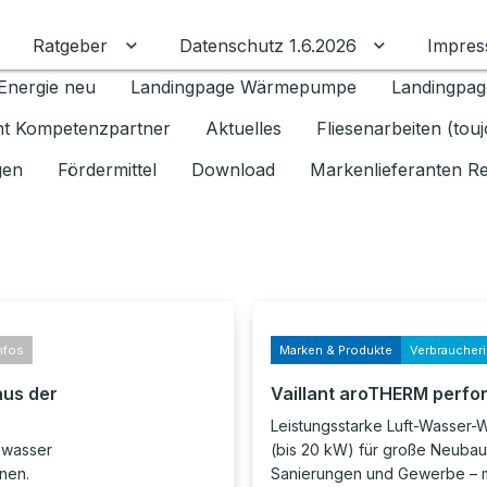
Ratgeber
Datenschutz 1.6.2026
Impre
Untermenü für Ratgeber umschalten
Untermenü f
Energie neu
Landingpage Wärmepumpe
Landingpag
ant Kompetenzpartner
Aktuelles
Fliesenarbeiten (tou
gen
Fördermittel
Download
Markenlieferanten R
nfos
Marken & Produkte
Verbraucher
aus der
Vaillant aroTHERM perfo
Leistungsstarke Luft-Wasse
nkwasser
(bis 20 kW) für große Neubau
nnen.
Sanierungen und Gewerbe – m