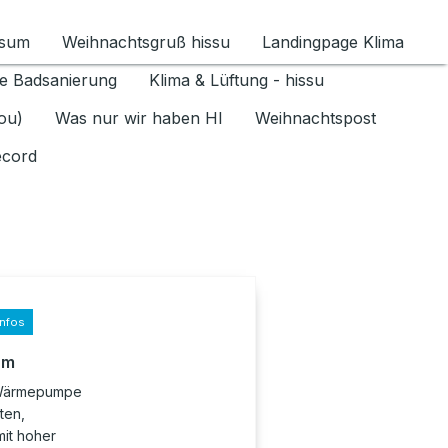
ssum
Weihnachtsgruß hissu
Landingpage Klima
ür Datenschutz 1.6.2026 umschalten
e Badsanierung
Klima & Lüftung - hissu
jou)
Was nur wir haben HI
Weihnachtspost
ecord
infos
rm
r-Wärmepumpe
ten,
it hoher