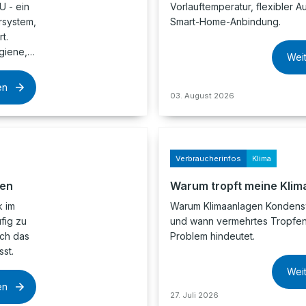
 - ein
Vorlauftemperatur, flexibler A
rsystem,
Smart-Home-Anbindung.
t.
ygiene,…
Wei
en
03. August 2026
Verbraucherinfos
Klima
hen
Warum tropft meine Klim
k im
Warum Klimaanlagen Kondens
fig zu
und wann vermehrtes Tropfen
ch das
Problem hindeutet.
st.
Wei
en
27. Juli 2026