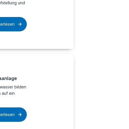
ufstellung und
terlesen
aanlage
wasser bilden
 auf ein
terlesen