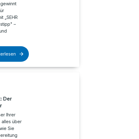
 gewinnt
ür
it „SEHR
stipp" –
 und
terlesen
: Der
r
er Ihrer
 alles über
wie Sie
ereitung