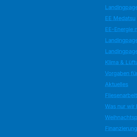
Landingpage
EE Medatsu
EE-Energie 
Landingpag
Landingpage
Klima & Lüft
Vorgaben für
Aktuelles
Fliesenarbei
Was nur wir
Weihnachtsp
Finanzierun