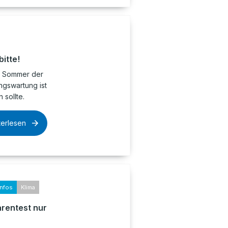
itte!
er Sommer der
ngswartung ist
sollte.
terlesen
infos
Klima
arentest nur