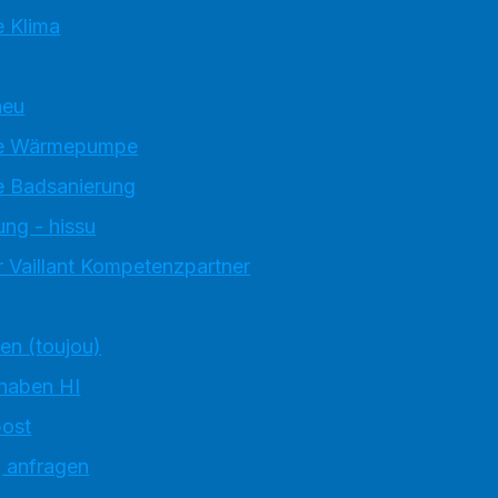
 Klima
neu
e Wärmepumpe
 Badsanierung
ung - hissu
 Vaillant Kompetenzpartner
ten (toujou)
 haben HI
ost
g anfragen