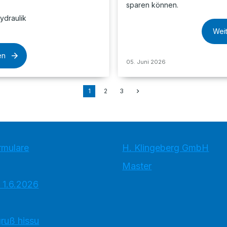
sparen können.
ydraulik
Wei
en
05. Juni 2026
1
2
3
rmulare
H. Klingeberg GmbH
Master
 1.6.2026
ruß hissu