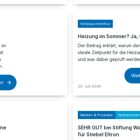
Verbraucherinfos
Heizung im Sommer? Ja, b
 im
Der Beitrag erklärt, warum d
it
ideale Zeitpunkt für die Heizu
h
und was dabei geprüft werden 
n.
Wei
en
20. Juli 2026
Marken & Produkte
Verbraucher
ine
SEHR GUT bei Stiftung W
für Stiebel Eltron