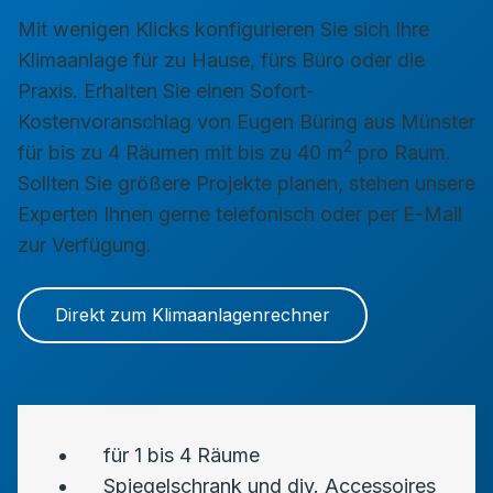
Mit wenigen Klicks konfigurieren Sie sich Ihre
Klimaanlage für zu Hause, fürs Büro oder die
Praxis. Erhalten Sie einen Sofort-
Kostenvoranschlag von Eugen Büring aus Münster
2
für bis zu 4 Räumen mit bis zu 40 m
pro Raum.
Sollten Sie größere Projekte planen, stehen unsere
Experten Ihnen gerne telefonisch oder per E-Mail
zur Verfügung.
Direkt zum Klimaanlagenrechner
für 1 bis 4 Räume
Spiegelschrank und div. Accessoires