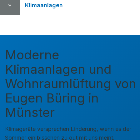
Klimaanlagen
Moderne
Klimaanlagen und
Wohnraumlüftung von
Eugen Büring in
Münster
Klimageräte versprechen Linderung, wenn es der
Sommer ein bisschen zu gut mit uns meint.