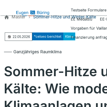
Kontaktieren Sie uns
Testseite Formulare
Master
Sommer-Hitze und Winter-Kälte
EE Medatsu
EE-
Vorgaben für Vaill
°celseo berichtet
Klima
22.05.2026
Finanzierung anfra
⸺ Ganzjähriges Raumklima
Sommer-Hitze u
Kälte: Wie mod
Klimaanlagen un