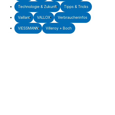
Technologie & Zukunft
Tipps & Tricks
Vaillant
VALLOX
Verbraucherinfos
VIESSMANN
Villeroy + Boch