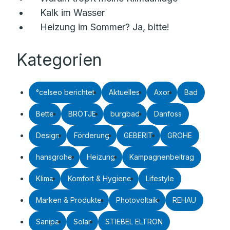
Kalk im Wasser
Heizung im Sommer? Ja, bitte!
Kategorien
°celseo berichtet
Aktuelles
Axor
Bad
Bette
BRÖTJE
burgbad
Danfoss
Design
Förderung
GEBERIT
GROHE
hansgrohe
Heizung
Kampagnenbeitrag
Klima
Komfort & Hygiene
Lifestyle
Marken & Produkte
Photovoltaik
REHAU
Sanipa
Solar
STIEBEL ELTRON