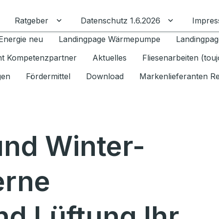
Ratgeber
Datenschutz 1.6.2026
Impre
Untermenü für Ratgeber umschalten
Untermenü f
Energie neu
Landingpage Wärmepumpe
Landingpag
ant Kompetenzpartner
Aktuelles
Fliesenarbeiten (tou
gen
Fördermittel
Download
Markenlieferanten R
nd Winter-
erne
d Lüftung Ihr