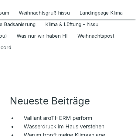
ssum
Weihnachtsgruß hissu
Landingpage Klima
ür Datenschutz 1.6.2026 umschalten
e Badsanierung
Klima & Lüftung - hissu
jou)
Was nur wir haben HI
Weihnachtspost
ecord
Neueste Beiträge
Vaillant aroTHERM perform
Wasserdruck im Haus verstehen
Warum tropft meine Klimaanlage