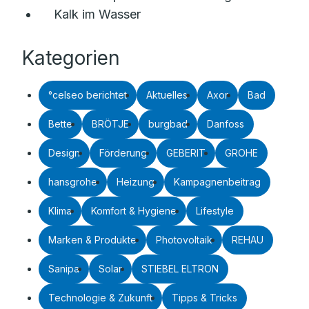
Kalk im Wasser
Kategorien
°celseo berichtet
Aktuelles
Axor
Bad
Bette
BRÖTJE
burgbad
Danfoss
Design
Förderung
GEBERIT
GROHE
hansgrohe
Heizung
Kampagnenbeitrag
Klima
Komfort & Hygiene
Lifestyle
Marken & Produkte
Photovoltaik
REHAU
Sanipa
Solar
STIEBEL ELTRON
Technologie & Zukunft
Tipps & Tricks