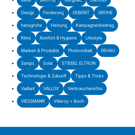
Design
Förderung
GEBERIT
GROHE
hansgrohe
Heizung
Kampagnenbeitrag
Klima
Komfort & Hygiene
Lifestyle
Marken & Produkte
Photovoltaik
REHAU
Sanipa
Solar
STIEBEL ELTRON
Technologie & Zukunft
Tipps & Tricks
Vaillant
VALLOX
Verbraucherinfos
VIESSMANN
Villeroy + Boch