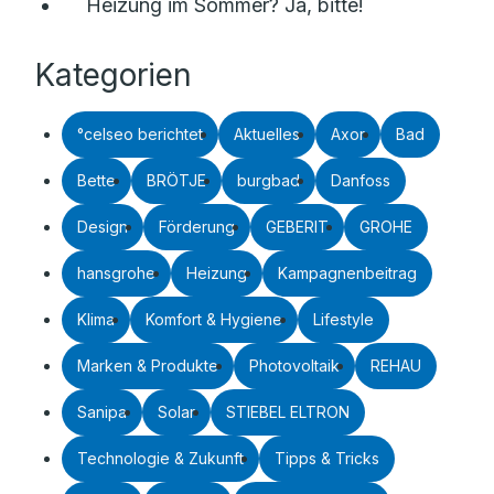
Heizung im Sommer? Ja, bitte!
Kategorien
°celseo berichtet
Aktuelles
Axor
Bad
Bette
BRÖTJE
burgbad
Danfoss
Design
Förderung
GEBERIT
GROHE
hansgrohe
Heizung
Kampagnenbeitrag
Klima
Komfort & Hygiene
Lifestyle
Marken & Produkte
Photovoltaik
REHAU
Sanipa
Solar
STIEBEL ELTRON
Technologie & Zukunft
Tipps & Tricks