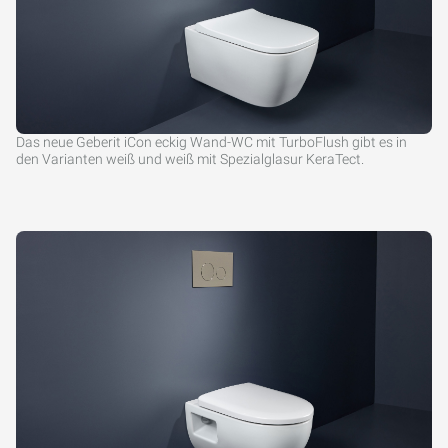
Das neue Geberit iCon eckig Wand-WC mit TurboFlush gibt es in
den Varianten weiß und weiß mit Spezialglasur KeraTect.