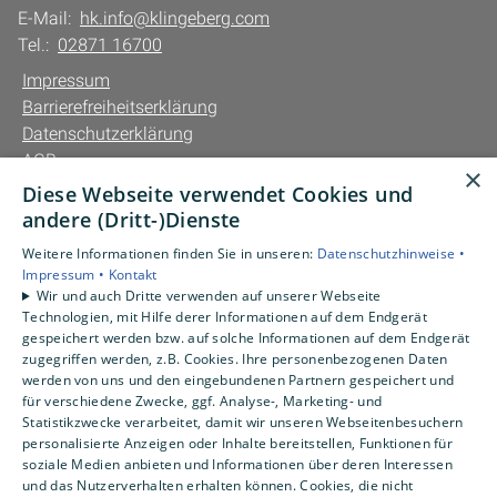
E-Mail:
hk.info@klingeberg.com
Tel.:
02871 16700
Impressum
Barrierefreiheitserklärung
Datenschutzerklärung
AGB
×
Diese Webseite verwendet Cookies und
Unsere Bereiche
andere (Dritt-)Dienste
Privatkunden
Weitere Informationen finden Sie in unseren:
Datenschutzhinweise •
Gewerbekunden
Impressum •
Kontakt
Karriere
Wir und auch Dritte verwenden auf unserer Webseite
Technologien, mit Hilfe derer Informationen auf dem Endgerät
Unternehmen
gespeichert werden bzw. auf solche Informationen auf dem Endgerät
Kontakt
zugegriffen werden, z.B. Cookies. Ihre personenbezogenen Daten
werden von uns und den eingebundenen Partnern gespeichert und
für verschiedene Zwecke, ggf. Analyse-, Marketing- und
Statistikzwecke verarbeitet, damit wir unseren Webseitenbesuchern
personalisierte Anzeigen oder Inhalte bereitstellen, Funktionen für
soziale Medien anbieten und Informationen über deren Interessen
und das Nutzerverhalten erhalten können. Cookies, die nicht