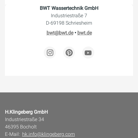
BWT Wassertechnik GmbH
Industriestraße 7
D-69198 Schriesheim
bwt@bwt.de
•
bwt.de
H.Klingeberg GmbH
Industriestraße 34
46395 Bocholt
E-Mail:
hk.info@klingeberg.com