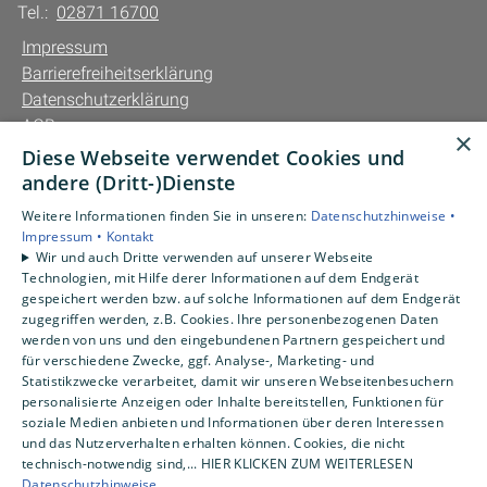
Tel.:
02871 16700
Impressum
Barrierefreiheitserklärung
Datenschutzerklärung
AGB
×
Diese Webseite verwendet Cookies und
Unsere Bereiche
andere (Dritt-)Dienste
Privatkunden
Weitere Informationen finden Sie in unseren:
Datenschutzhinweise •
Gewerbekunden
Impressum •
Kontakt
Karriere
Wir und auch Dritte verwenden auf unserer Webseite
Technologien, mit Hilfe derer Informationen auf dem Endgerät
Unternehmen
gespeichert werden bzw. auf solche Informationen auf dem Endgerät
Kontakt
zugegriffen werden, z.B. Cookies. Ihre personenbezogenen Daten
werden von uns und den eingebundenen Partnern gespeichert und
für verschiedene Zwecke, ggf. Analyse-, Marketing- und
Statistikzwecke verarbeitet, damit wir unseren Webseitenbesuchern
personalisierte Anzeigen oder Inhalte bereitstellen, Funktionen für
soziale Medien anbieten und Informationen über deren Interessen
und das Nutzerverhalten erhalten können. Cookies, die nicht
technisch-notwendig sind,... HIER KLICKEN ZUM WEITERLESEN
Datenschutzhinweise