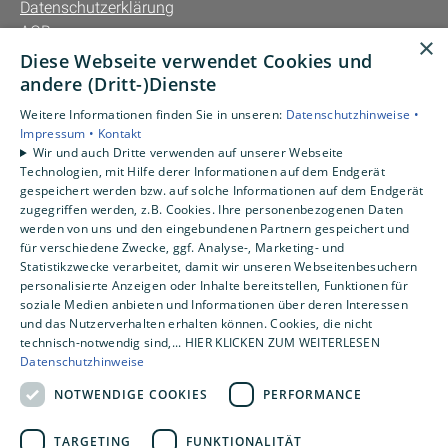
Datenschutzerklärung
AGB
×
Diese Webseite verwendet Cookies und
Unsere Bereiche
andere (Dritt-)Dienste
Privatkunden
Weitere Informationen finden Sie in unseren:
Datenschutzhinweise •
Gewerbekunden
Impressum •
Kontakt
Karriere
Wir und auch Dritte verwenden auf unserer Webseite
Technologien, mit Hilfe derer Informationen auf dem Endgerät
Unternehmen
gespeichert werden bzw. auf solche Informationen auf dem Endgerät
Kontakt
zugegriffen werden, z.B. Cookies. Ihre personenbezogenen Daten
werden von uns und den eingebundenen Partnern gespeichert und
für verschiedene Zwecke, ggf. Analyse-, Marketing- und
Statistikzwecke verarbeitet, damit wir unseren Webseitenbesuchern
personalisierte Anzeigen oder Inhalte bereitstellen, Funktionen für
soziale Medien anbieten und Informationen über deren Interessen
und das Nutzerverhalten erhalten können. Cookies, die nicht
technisch-notwendig sind,... HIER KLICKEN ZUM WEITERLESEN
Datenschutzhinweise
NOTWENDIGE COOKIES
PERFORMANCE
TARGETING
FUNKTIONALITÄT