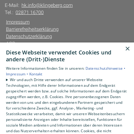
E-Mail:
hk.info@klingeberg.com
Tel.:
02871 16700
Impressum
Barrierefreiheitserklärung
Datenschutzerklärung
AGB
×
Diese Webseite verwendet Cookies und
Unsere Bereiche
andere (Dritt-)Dienste
Privatkunden
Weitere Informationen finden Sie in unseren:
Datenschutzhinweise •
Gewerbekunden
Impressum •
Kontakt
Karriere
Wir und auch Dritte verwenden auf unserer Webseite
Technologien, mit Hilfe derer Informationen auf dem Endgerät
Unternehmen
gespeichert werden bzw. auf solche Informationen auf dem Endgerät
Kontakt
zugegriffen werden, z.B. Cookies. Ihre personenbezogenen Daten
werden von uns und den eingebundenen Partnern gespeichert und
für verschiedene Zwecke, ggf. Analyse-, Marketing- und
Statistikzwecke verarbeitet, damit wir unseren Webseitenbesuchern
personalisierte Anzeigen oder Inhalte bereitstellen, Funktionen für
soziale Medien anbieten und Informationen über deren Interessen
und das Nutzerverhalten erhalten können. Cookies, die nicht