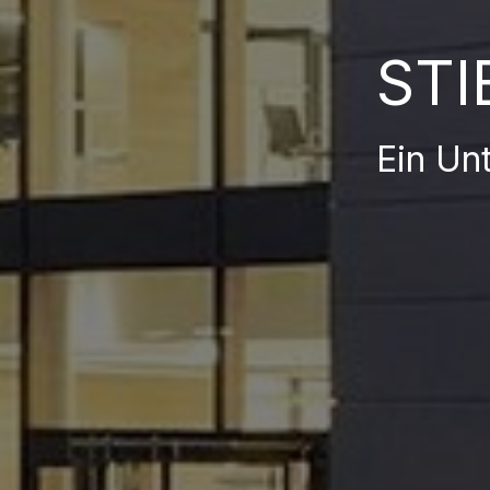
STI
Ein Un