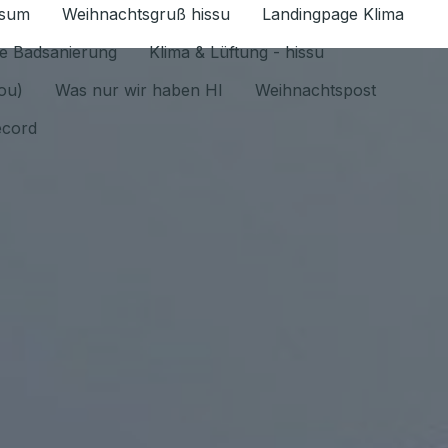
ssum
Weihnachtsgruß hissu
Landingpage Klima
ür Datenschutz 1.6.2026 umschalten
e Badsanierung
Klima & Lüftung - hissu
jou)
Was nur wir haben HI
Weihnachtspost
ecord