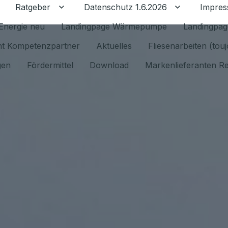
Ratgeber
Datenschutz 1.6.2026
Impre
Untermenü für Ratgeber umschalten
Untermenü f
Energie neu
Landingpage Wärmepumpe
Landingpag
ant Kompetenzpartner
Aktuelles
Fliesenarbeiten (tou
gen
Fördermittel
Download
Markenlieferanten R