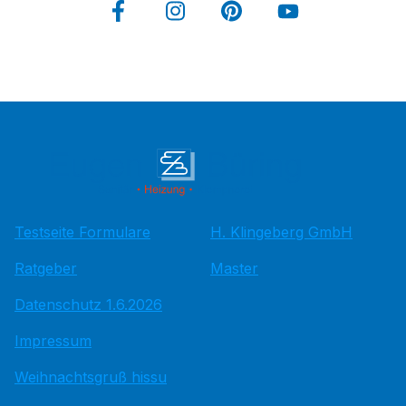
Testseite Formulare
H. Klingeberg GmbH
Ratgeber
Master
Datenschutz 1.6.2026
Impressum
Weihnachtsgruß hissu