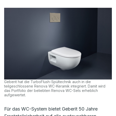
Geberit hat die TurboFlush-Spültechnik auch in die
teilgeschlossene Renova WC-Keramik integriert. Damit wird
das Portfolio der beliebten Renova WC-Sets erheblich
aufgewertet.
Für das WC-System bietet Geberit 50 Jahre